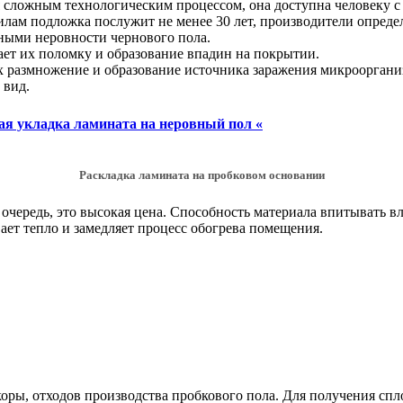
ся сложным технологическим процессом, она доступна человеку
ам подложка послужит не менее 30 лет, производители определя
тными неровности чернового пола.
ает их поломку и образование впадин на покрытии.
х размножение и образование источника заражения микроорган
 вид.
ая укладка ламината на неровный пол «
Раскладка ламината на пробковом основании
очередь, это высокая цена. Способность материала впитывать в
ает тепло и замедляет процесс обогрева помещения.
й коры, отходов производства пробкового пола. Для получения 