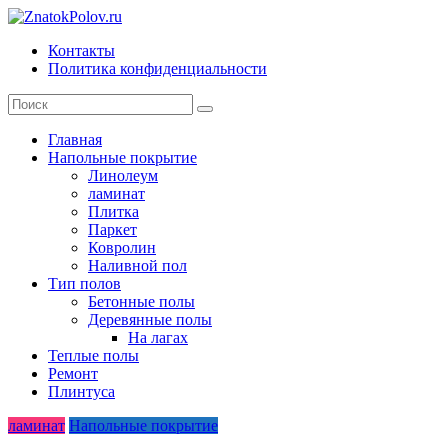
Skip
to
Контакты
content
ZnatokPolov.ru
Политика конфиденциальности
главный
по
полам
Главная
Напольные покрытие
Линолеум
ламинат
Плитка
Паркет
Ковролин
Наливной пол
Тип полов
Бетонные полы
Деревянные полы
На лагах
Теплые полы
Ремонт
Плинтуса
ламинат
Напольные покрытие