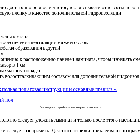
 оно достаточно ровное и чистое, в зависимости от высоты нер
овую пленку в качестве дополнительной гидроизоляции.
тены к стене.
ля обеспечения вентиляции нижнего слоя.
збегая образования вздутий.
м.
ношению к расположению панелей ламината, чтобы избежать см
азор в 1 см.
шахматном порядке.
ть водоотталкивающим составом для дополнительной гидроизол
: полная пошаговая инструкция и основные правила
«
Укладка пробки на черновой пол
полотно следует уложить ламинат и только после этого настила
ки следует распрямить. Для этого отрезки приклеивают по края