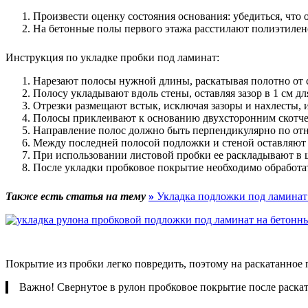
Произвести оценку состояния основания: убедиться, что
На бетонные полы первого этажа расстилают полиэтилен
Инструкция по укладке пробки под ламинат:
Нарезают полосы нужной длины, раскатывая полотно от с
Полосу укладывают вдоль стены, оставляя зазор в 1 см д
Отрезки размещают встык, исключая зазоры и нахлесты, и
Полосы приклеивают к основанию двухсторонним скотче
Направление полос должно быть перпендикулярно по от
Между последней полосой подложки и стеной оставляют з
При использовании листовой пробки ее раскладывают в 
После укладки пробковое покрытие необходимо обработа
Также есть статья на тему
»
Укладка подложки под ламинат
Покрытие из пробки легко повредить, поэтому на раскатанное 
Важно! Свернутое в рулон пробковое покрытие после раскат