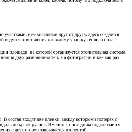
окажется дальний конец кабеля, потому что подключаться к
о участками, независящими друг от друга. Здесь создается
й ведутся ответвления к каждому участку теплого пола.
ции площади, на которой организуется отопительная система.
бинация двух разновидностей. На фотографии ниже как раз
. В состав входят две пленки, между которыми поперек с
вдоль по краям рулона. Именно к последним подключается
ения с двух сторон закрывается изолентой.