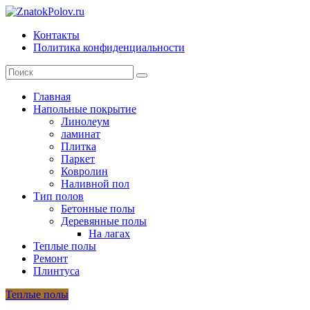
Skip
to
Контакты
content
ZnatokPolov.ru
Политика конфиденциальности
главный
по
полам
Главная
Напольные покрытие
Линолеум
ламинат
Плитка
Паркет
Ковролин
Наливной пол
Тип полов
Бетонные полы
Деревянные полы
На лагах
Теплые полы
Ремонт
Плинтуса
Теплые полы