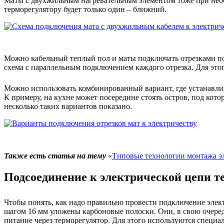
Маты с двухжильным нагревательным элементом тоже при необх
терморегулятору будет только один – ближний.
Можно кабельный теплый пол и маты подключать отрезками по о
схема с параллельным подключением каждого отрезка. Для этог
Можно использовать комбинированный вариант, где устанавлив
К примеру, на кухне может посередине стоять остров, под кот
несколько таких вариантов показано.
Также есть статья на тему
«
Типовые технологии монтажа эл
Подсоединение к электрической цепи т
Чтобы понять, как надо правильно провести подключение элект
шагом 16 мм уложены карбоновые полоски. Они, в свою очере
питание через терморегулятор. Для этого используются специа