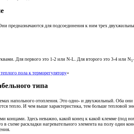
ме
Они предназначаются для подсоединения к ним трех двухжильны
вами. Для первого это 1-2 или N-L. Для второго это 3-4 или N
1
теплого пола к терморегулятор
у
«
абельного типа
темах напольного отопления. Это одно- и двухжильный. Оба они 
ется тепло. И чем выше характеристика, тем больше тепловой э
и концами. Здесь неважно, какой конец к какой клемме (под но
что в схеме раскладки нагревательного элемента на полу один кон
ения.