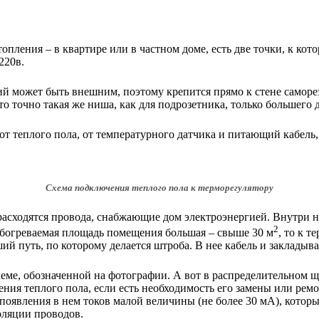
топления – в квартире или в частном доме, есть две точки, к ко
220в.
й может быть внешним, поэтому крепится прямо к стене саморез
 точно такая же ниша, как для подрозетника, только большего д
 от теплого пола, от температурного датчика и питающий кабель
Схема подключения теплого пола к терморегулятору
расходятся провода, снабжающие дом электроэнергией. Внутри н
2
богреваемая площадь помещения большая – свыше 30 м
, то к 
й путь, по которому делается штроба. В нее кабель и закладыва
еме, обозначенной на фотографии. А вот в распределительном щ
ения теплого пола, если есть необходимость его замены или ре
появления в нем токов малой величины (не более 30 мА), котор
оляции проводов.