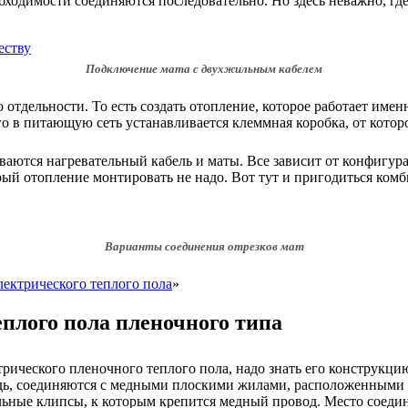
одимости соединяются последовательно. Но здесь неважно, где 
Подключение мата с двухжильным кабелем
тдельности. То есть создать отопление, которое работает именн
о в питающую сеть устанавливается клеммная коробка, от которо
аются нагревательный кабель и маты. Все зависит от конфигура
орый отопление монтировать не надо. Вот тут и пригодиться ком
Варианты соединения отрезков мат
ектрического теплого пола
»
еплого пола пленочного типа
рического пленочного теплого пола, надо знать его конструкцию
дь, соединяются с медными плоскими жилами, расположенными 
льные клипсы, к которым крепится медный провод. Место соедин