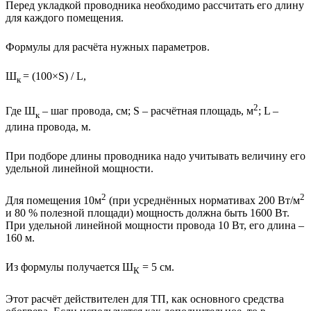
Перед укладкой проводника необходимо рассчитать его длину
для каждого помещения.
Формулы для расчёта нужных параметров.
Ш
= (100×S) / L,
к
2
Где Ш
– шаг провода, см; S – расчётная площадь, м
; L –
к
длина провода, м.
При подборе длины проводника надо учитывать величину его
удельной линейной мощности.
2
2
Для помещения 10м
(при усреднённых нормативах 200 Вт/м
и 80 % полезной площади) мощность должна быть 1600 Вт.
При удельной линейной мощности провода 10 Вт, его длина –
160 м.
Из формулы получается Ш
= 5 см.
К
Этот расчёт действителен для ТП, как основного средства