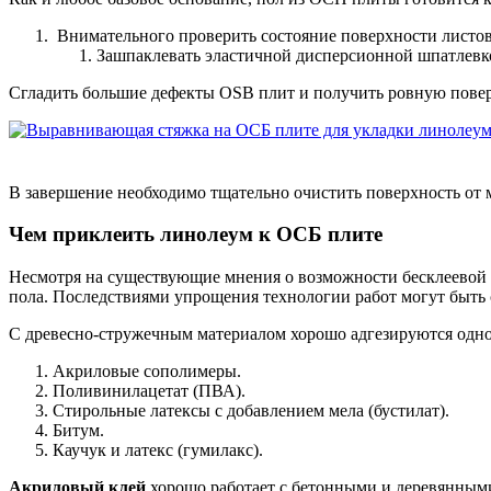
Внимательного проверить состояние поверхности листов
Зашпаклевать эластичной дисперсионной шпатлевкой
Сгладить большие дефекты OSB плит и получить ровную повер
В завершение необходимо тщательно очистить поверхность от м
Чем приклеить линолеум к ОСБ плите
Несмотря на существующие мнения о возможности бесклеевой 
пола. Последствиями упрощения технологии работ могут быть 
С древесно-стружечным материалом хорошо адгезируются одно
Акриловые сополимеры.
Поливинилацетат (ПВА).
Стирольные латексы с добавлением мела (бустилат).
Битум.
Каучук и латекс (гумилакс).
Акриловый клей
хорошо работает с бетонными и деревянным