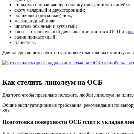
стальную направляющую планку или длинную линейку;
скотч малярный и двухсторонний;
роликовый (дисковый) нож;
месяцевидный нож;
шпатель обычный и зубчатый;
клеи — строительный для фиксации листов к ОСП и «
хо
валик прикаточный;
плинтусы.
Для завершающих работ по установке пластиковых плинтусов с
Как стелить линолеум на ОСБ
Для того чтобы правильно положить любой линолеум на плиты 
Общие эксплуатационные требования, рекомендации по выбору 
88).
Подготовка поверхности ОСБ плит к укладке ли
Как и любое базовое основание, пол из ОСП плиты готовится 