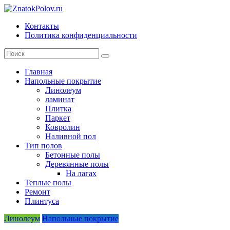
Skip
to
Контакты
content
ZnatokPolov.ru
Политика конфиденциальности
главный
по
полам
Главная
Напольные покрытие
Линолеум
ламинат
Плитка
Паркет
Ковролин
Наливной пол
Тип полов
Бетонные полы
Деревянные полы
На лагах
Теплые полы
Ремонт
Плинтуса
Линолеум
Напольные покрытие