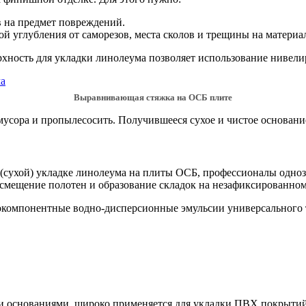
 на предмет повреждений.
 углубления от саморезов, места сколов и трещины на материа
хность для укладки линолеума позволяет использование нивел
Выравнивающая стяжка на ОСБ плите
усора и пропылесосить. Получившееся сухое и чистое основание
(сухой) укладке линолеума на плиты ОСБ, профессионалы одно
смещение полотен и образование складок на незафиксированном
компонентные водно-дисперсионные эмульсии универсального ти
и основаниями, широко применяется для укладки ПВХ покрыти