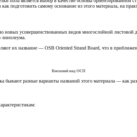
и пола является выбор в качестве основы ориентированной ст
как подготовить самому основание из этого материала, на пра
но новых усовершенствованных видов многослойной листовой д
о линолеума.
еляют их название — OSB Oriented Strand Board, что в приближе
Внешний вид ОСП
ка бывают разные варианты названий этого материала — как ра
арактеристикам: