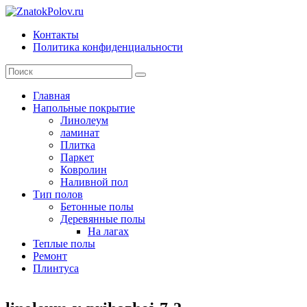
Skip
to
Контакты
content
ZnatokPolov.ru
Политика конфиденциальности
главный
по
полам
Главная
Напольные покрытие
Линолеум
ламинат
Плитка
Паркет
Ковролин
Наливной пол
Тип полов
Бетонные полы
Деревянные полы
На лагах
Теплые полы
Ремонт
Плинтуса