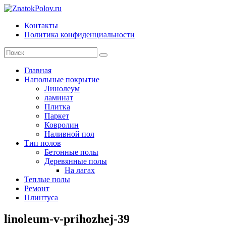
Skip
to
Контакты
content
ZnatokPolov.ru
Политика конфиденциальности
главный
по
полам
Главная
Напольные покрытие
Линолеум
ламинат
Плитка
Паркет
Ковролин
Наливной пол
Тип полов
Бетонные полы
Деревянные полы
На лагах
Теплые полы
Ремонт
Плинтуса
linoleum-v-prihozhej-39