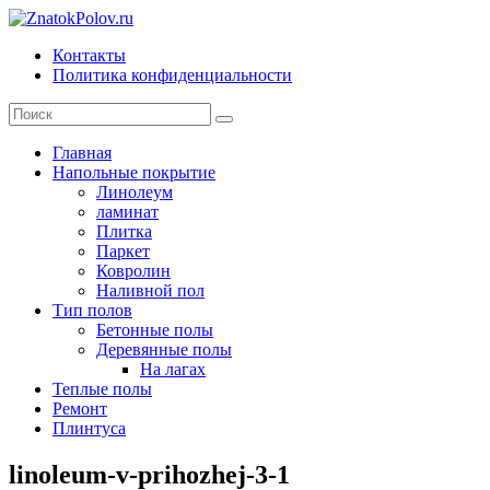
Skip
to
Контакты
content
ZnatokPolov.ru
Политика конфиденциальности
главный
по
полам
Главная
Напольные покрытие
Линолеум
ламинат
Плитка
Паркет
Ковролин
Наливной пол
Тип полов
Бетонные полы
Деревянные полы
На лагах
Теплые полы
Ремонт
Плинтуса
linoleum-v-prihozhej-3-1