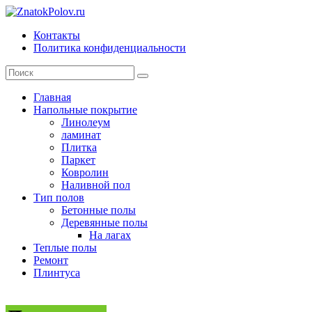
Skip
to
Контакты
content
ZnatokPolov.ru
Политика конфиденциальности
главный
по
полам
Главная
Напольные покрытие
Линолеум
ламинат
Плитка
Паркет
Ковролин
Наливной пол
Тип полов
Бетонные полы
Деревянные полы
На лагах
Теплые полы
Ремонт
Плинтуса